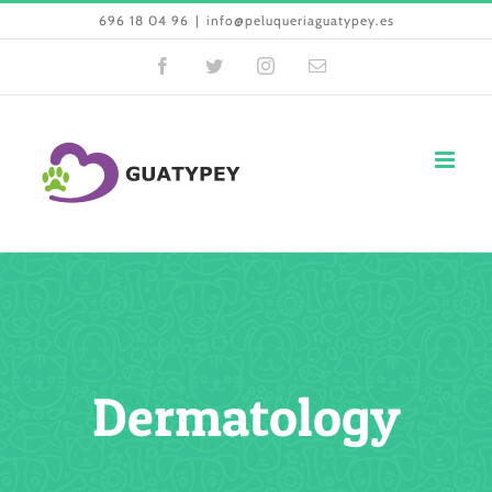
Skip
696 18 04 96
|
info@peluqueriaguatypey.es
to
Facebook
Twitter
Instagram
Email
content
Dermatology